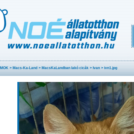
AMOK
>
Macs-Ka-Land
>
MacsKaLandban lakó cicák
>
Ivan
>
ivn1.jpg