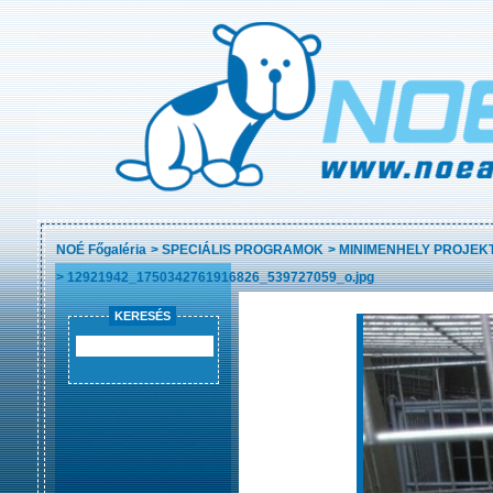
NOÉ Főgaléria
>
SPECIÁLIS PROGRAMOK
>
MINIMENHELY PROJEK
>
12921942_1750342761916826_539727059_o.jpg
KERESÉS