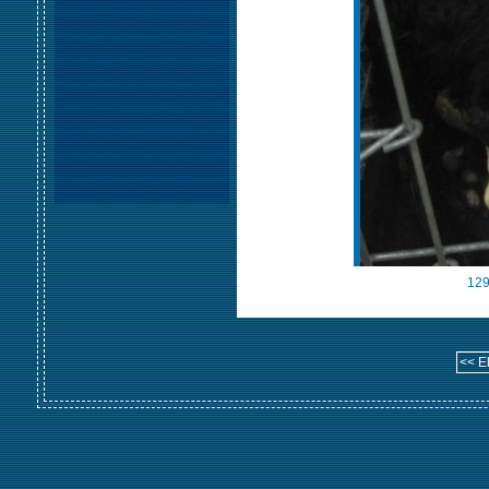
129
<< E