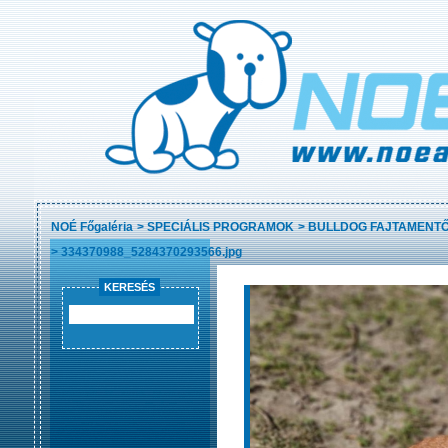
NOÉ Főgaléria
>
SPECIÁLIS PROGRAMOK
>
BULLDOG FAJTAMENT
>
334370988_5284370293566.jpg
KERESÉS