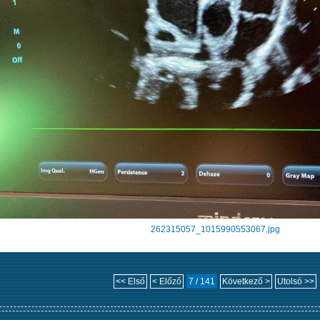
262315057_1015990553067.jpg
<< Első
< Előző
7 / 141
Következő >
Utolsó >>