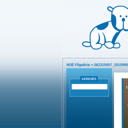
NOÉ Főgaléria
>
262315057_1015990
KERESÉS