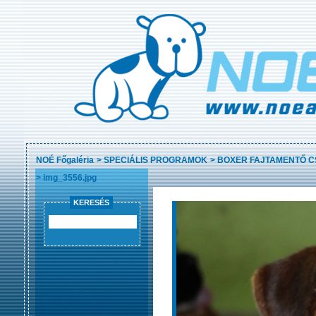
NOÉ Főgaléria
>
SPECIÁLIS PROGRAMOK
>
BOXER FAJTAMENTŐ 
>
img_3556.jpg
KERESÉS