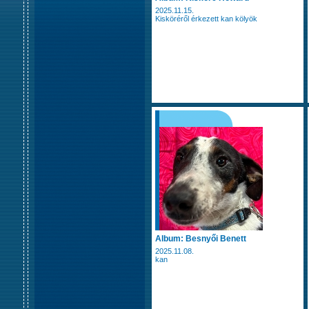
2025.11.15.
Kisköréről érkezett kan kölyök
Album: Besnyői Benett
2025.11.08.
kan