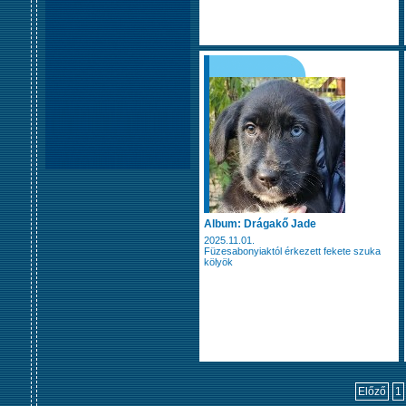
Album: Drágakő Jade
2025.11.01.
Füzesabonyiaktól érkezett fekete szuka
kölyök
Előző
1