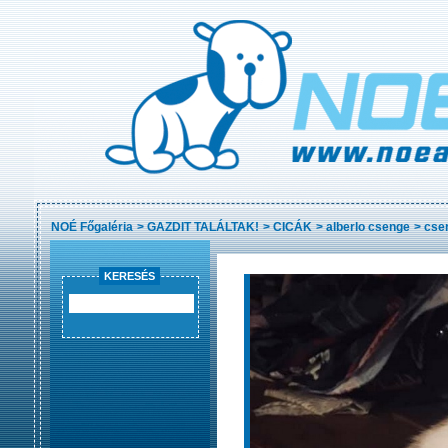
NOÉ Főgaléria
>
GAZDIT TALÁLTAK!
>
CICÁK
>
alberlo csenge
>
cse
KERESÉS