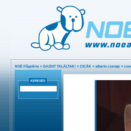
NOÉ Főgaléria
>
GAZDIT TALÁLTAK!
>
CICÁK
>
alberlo csenge
>
cse
KERESÉS