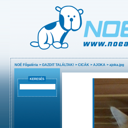
NOÉ Főgaléria
>
GAZDIT TALÁLTAK!
>
CICÁK
>
AJOKA
>
ajoka.jpg
KERESÉS