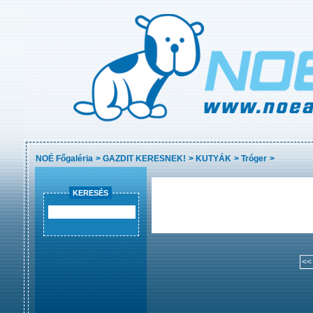
NOÉ Főgaléria
>
GAZDIT KERESNEK!
>
KUTYÁK
>
Tróger
>
KERESÉS
<<