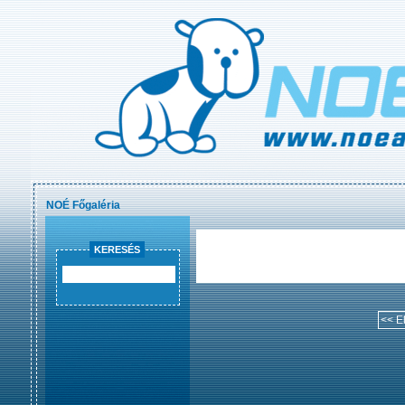
NOÉ Főgaléria
KERESÉS
<< E