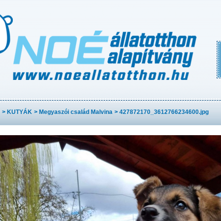
>
KUTYÁK
>
Megyaszói család Malvina
>
427872170_3612766234600.jpg