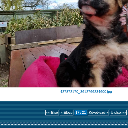
427872170_3612766234600.jpg
<< Első
< Előző
17 / 21
Következő >
Utolsó >>