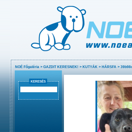
NOÉ Főgaléria
>
GAZDIT KERESNEK!
>
KUTYÁK
>
HÁRSFA
>
39b98
KERESÉS