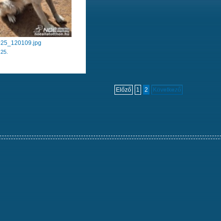
25_120109.jpg
.25.
Előző
1
2
Következő