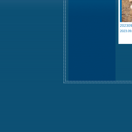
202309
2023.09