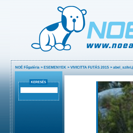
NOÉ Főgaléria
>
ESEMENYEK
>
VIVICITTA FUTÁS 2015
>
abel_szilvi.
KERESÉS