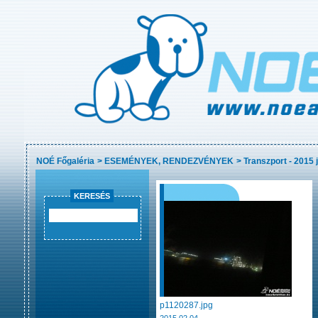
NOÉ Főgaléria
>
ESEMÉNYEK, RENDEZVÉNYEK
>
Transzport - 2015 
KERESÉS
p1120287.jpg