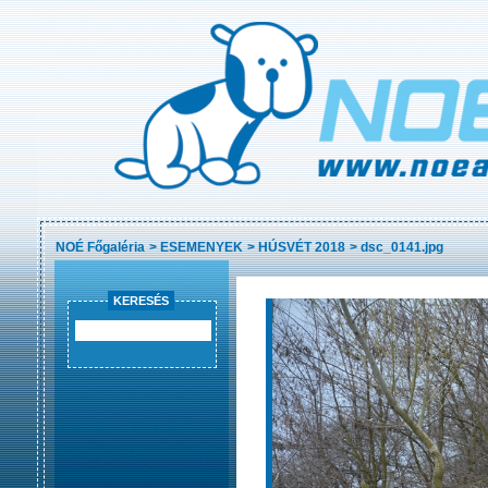
NOÉ Főgaléria
>
ESEMENYEK
>
HÚSVÉT 2018
>
dsc_0141.jpg
KERESÉS