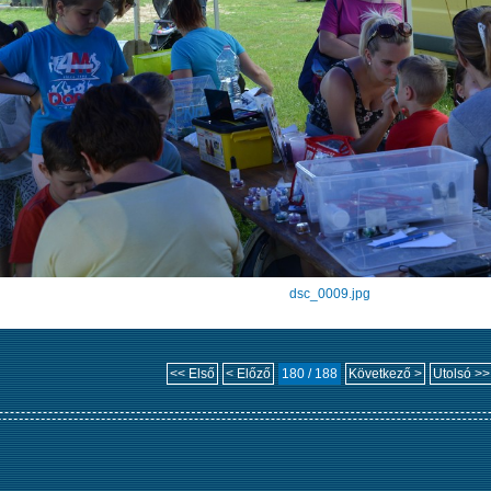
dsc_0009.jpg
<< Első
< Előző
180 / 188
Következő >
Utolsó >>