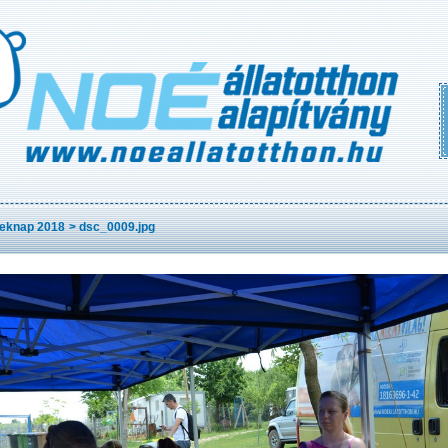
eknap 2018
>
dsc_0009.jpg