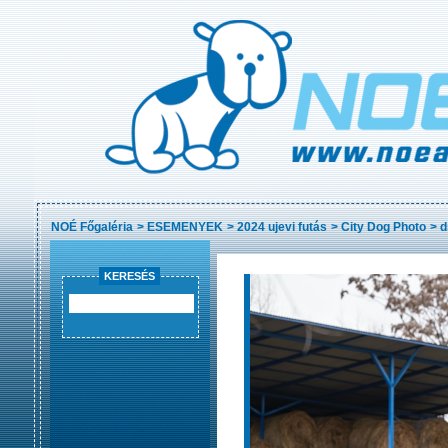
NOÉ Főgaléria
>
ESEMENYEK
>
2024 ujevi futás
>
City Dog Photo
>
d
KERESÉS