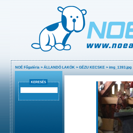
NOÉ Főgaléria
>
ÁLLANDÓ LAKÓK
>
GÉZU KECSKE
>
img_1393.jpg
KERESÉS