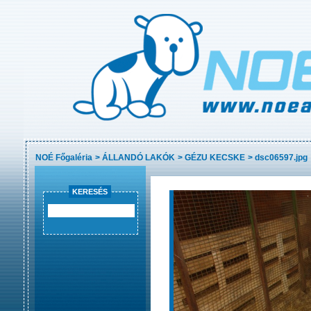
NOÉ Főgaléria
>
ÁLLANDÓ LAKÓK
>
GÉZU KECSKE
>
dsc06597.jpg
KERESÉS