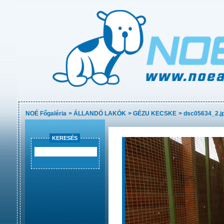
NOÉ Főgaléria
>
ÁLLANDÓ LAKÓK
>
GÉZU KECSKE
>
dsc05634_2.j
KERESÉS